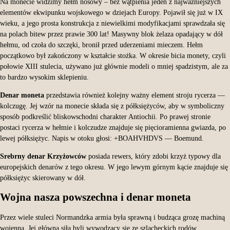
Na monecie widzimy hełm nosowy – bez wątpienia jeden z najważniejszych
elementów ekwipunku wojskowego w dziejach Europy. Pojawił się już w IX
wieku, a jego prosta konstrukcja z niewielkimi modyfikacjami sprawdzała się
na polach bitew przez prawie 300 lat! Masywny blok żelaza opadający w dół
hełmu, od czoła do szczęki, bronił przed uderzeniami mieczem. Hełm
początkowo był zakończony w kształcie stożka. W okresie bicia monety, czyli
połowie XIII stulecia, używano już głównie modeli o mniej spadzistym, ale za
to bardzo wysokim sklepieniu.
Denar moneta
przedstawia również kolejny ważny element stroju rycerza —
kolczugę. Jej wzór na monecie składa się z półksiężyców, aby w symboliczny
sposób podkreślić bliskowschodni charakter Antiochii. Po prawej stronie
postaci rycerza w hełmie i kolczudze znajduje się pięcioramienna gwiazda, po
lewej półksiężyc. Napis w otoku głosi: +BOAHVHDVS — Boemund.
Srebrny denar Krzyżowców
posiada rewers, który zdobi krzyż typowy dla
europejskich denarów z tego okresu. W jego lewym górnym kącie znajduje się
półksiężyc skierowany w dół.
Wojna nasza powszechna i denar moneta
Przez wiele stuleci Normandzka armia była sprawną i budząca grozę machiną
wojenną. Jej główną siłą byli wywodzący się ze szlacheckich rodów