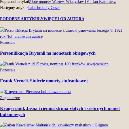
Poprzedni artykuł
Złote monety Wazów. Władysław IV i Jan Kazimierz
Następny artykuł
Talar hrabiny Cosel
PODOBNE ARTYKUŁY
WIĘCEJ OD AUTORA
Pozostałe
Personifikacja Brytanii na monetach obiegowych
Pozostałe
Frank Vreneli. Stulecie monety stufrankowej
Zagraniczne
Krugerrand. Jasna i ciemna strona złotych i srebrnych monet
bulionowych