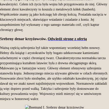
kawalerzyści. Celem ich życia była wojna lub przygotowania do niej. Główny
element zbroi kawalerzysty to koszula z metalowych kółek (hauberk).
Współcześnie znamy ją jako kolczugę lub zbroję kolczą. Posiadała nacięcia w
kluczowych miejscach, ułatwiające wsiadanie i zsiadanie z konia. Jej
uzupełnieniem był wykonany z tego samego materiału coif, czyli kaptur
chroniący głowę.
Srebrny denar krzyżowców.
Odwiedź stronę z ofertą
Ważną częścią uzbrojenia był także wspomniany wcześniej hełm nosowy.
Hełmy dla książąt i arystokratów były bogato udekorowane kamieniami
szlachetnymi w części chroniącej twarz. Charakterystyczna normańska tarcza
przypominająca kształtem latawiec była z drewna obciągniętego skórą.
Malowano ją w fantazyjne wzory. Główny element ofensywny uzbrojenia
stanowiła kopia. Jednoręcznego miecza używano głównie w celach obronnych.
Stosowanie zbroi było niezbędne, ale szybko osłabiało kawalerzystę, jej ciężar
dawał się we znaki nawet najsilniejszym wojownikom. Normanowie zakładali
ją więc dopiero przed walką. Taktyka i uzbrojenie były dostosowane do
kultury prowadzenia wojny. Wojownicy mieli mierzyć się w umówionym
miejscu w honorowej walce.