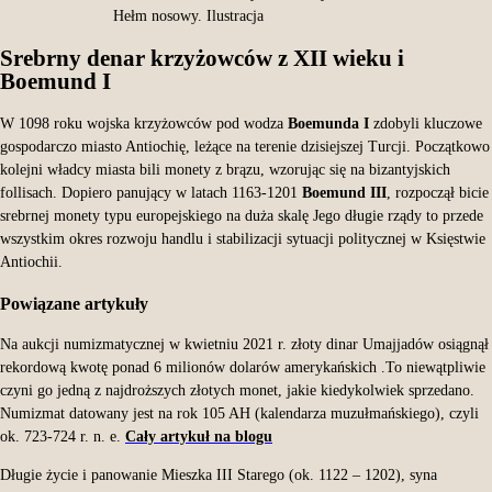
Hełm nosowy. Ilustracja
Srebrny denar krzyżowców z XII wieku i
Boemund I
W 1098 roku wojska krzyżowców pod wodza
Boemunda I
zdobyli kluczowe
gospodarczo miasto Antiochię, leżące na terenie dzisiejszej Turcji. Początkowo
kolejni władcy miasta bili monety z brązu, wzorując się na bizantyjskich
follisach. Dopiero panujący w latach 1163-1201
Boemund III
, rozpoczął bicie
srebrnej monety typu europejskiego na duża skalę Jego długie rządy to przede
wszystkim okres rozwoju handlu i stabilizacji sytuacji politycznej w Księstwie
Antiochii.
Powiązane artykuły
Na aukcji numizmatycznej w kwietniu 2021 r. złoty dinar Umajjadów osiągnął
rekordową kwotę ponad 6 milionów dolarów amerykańskich .To niewątpliwie
czyni go jedną z najdroższych złotych monet, jakie kiedykolwiek sprzedano.
Numizmat datowany jest na rok 105 AH (kalendarza muzułmańskiego), czyli
ok. 723-724 r. n. e.
Cały artykuł na blogu
Długie życie i panowanie Mieszka III Starego (ok. 1122 – 1202), syna