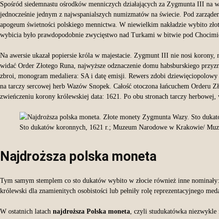
Spośród siedemnastu ośrodków menniczych działających za Zygmunta III na w
jednocześnie jednym z najwspanialszych numizmatów na świecie. Pod zarząde
apogeum świetności polskiego mennictwa. W niewielkim nakładzie wybito złotą
wybicia było prawdopodobnie zwycięstwo nad Turkami w bitwie pod Chocim
Na awersie ukazał popiersie króla w majestacie. Zygmunt III nie nosi korony, 
widać Order Złotego Runa, najwyższe odznaczenie domu habsburskiego przyzna
zbroi, monogram medaliera: SA i datę emisji. Rewers zdobi dziewięciopolowy
na tarczy sercowej herb Wazów Snopek. Całość otoczona łańcuchem Orderu Złot
zwieńczeniu korony królewskiej data: 1621. Po obu stronach tarczy herbowe
Sto dukatów koronnych, 1621 r.; Muzeum Narodowe w Krakowie/ Mu
Najdroższa polska moneta
Tym samym stemplem co sto dukatów wybito w złocie również inne nominały: 30
królewski dla znamienitych osobistości lub pełniły rolę reprezentacyjnego med
W ostatnich latach
najdroższa Polska moneta
, czyli studukatówka niezwykle