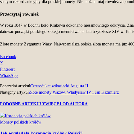
samym rekord aukcyjny dla polskiej monety. Nie można tutaj również zapomnie
Przeczytaj również
W roku 1847 w Bochni koło Krakowa dokonano niesamowitego odkrycia. Znalez
datować początki polskiego złotego mennictwa na lata trzydzieste XIV w. Emis
Złote monety Zygmunta Wazy. Najwspanialsza polska złota moneta ma już 400
Facebook
X
Pinterest
WhatsApp
Poprzedni artykuł
Czterodukat wikariacki Augusta II
Następny artykuł
Złote monety Wazów. Władysław IV i Jan Kazimierz
PODOBNE ARTYKUŁY
WIĘCEJ OD AUTORA
Monety polskich królów
Jak wyglądała koronacja królów Polski?