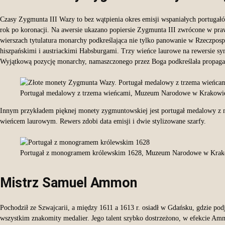
Czasy Zygmunta III Wazy to bez wątpienia okres emisji wspaniałych portuga
rok po koronacji. Na awersie ukazano popiersie Zygmunta III zwrócone w prawo
wierszach tytulatura monarchy podkreślająca nie tylko panowanie w Rzeczpospo
hiszpańskimi i austriackimi Habsburgami. Trzy wieńce laurowe na rewersie sym
Wyjątkową pozycję monarchy, namaszczonego przez Boga podkreślała propa
Portugał medalowy z trzema wieńcami, Muzeum Narodowe w Krakowi
Innym przykładem pięknej monety zygmuntowskiej jest portugał medalowy z m
wieńcem laurowym. Rewers zdobi data emisji i dwie stylizowane szarfy.
Portugał z monogramem królewskim 1628, Muzeum Narodowe w Krak
Mistrz Samuel Ammon
Pochodził ze Szwajcarii, a między 1611 a 1613 r. osiadł w Gdańsku, gdzie pod
wszystkim znakomity medalier. Jego talent szybko dostrzeżono, w efekcie A