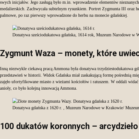
swych inicjałów. Jego zasługą było m.in. wprowadzenie elementów nieznanyc
medalierskich. Zachwycała subtelnym rysunkiem. Portret Zygmunta III oraz he
palmowe, po raz pierwszy wprowadzone do herbu na monecie gdańskiej.
Donatywa sześciodukatowa gdańska, 1614 rok, Muzeum Narodowe w W
Zygmunt Waza – monety, które uwiec
Inną niezwykle ciekawą pracą Ammona była donatywa trzydziestodukatowa gdańs
przedstawień w historii. Widok Gdańska miał zaskakującą formę pośrednią mi
zajęło ufortyfikowane miasto z wieżami kościołów i ratuszem. W oddali widać 
anioły, co było kolejną innowacją Ammona.
Donatywa gdańska z 1620 r. , Muzeum Narodowe w Krakowie/ Muzeu
100 dukatów koronnych – arcydzie