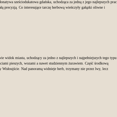
natywa sześciodukatowa gdańska, uchodząca za jedną z jego najlepszych prac
 precyzją. Co interesujące tarczę herbową wieńczyły gałązki oliwne i
e widok miasta, uchodzący za jedno z najlepszych i najpełniejszych tego typu
taciami pieszych, wozami a nawet studziennym żurawiem. Część środkową
zy Wisłoujście. Nad panoramą widnieje herb, trzymany nie przez lwy, lecz