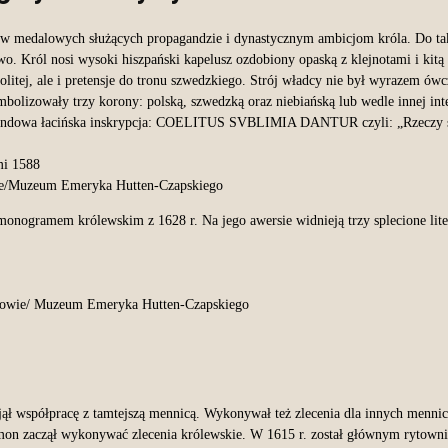
łów medalowych służących propagandzie i dynastycznym ambicjom króla. Do ta
. Król nosi wysoki hiszpański kapelusz ozdobiony opaską z klejnotami i kitą 
litej, ale i pretensje do tronu szwedzkiego. Strój władcy nie był wyrazem ówc
bolizowały trzy korony: polską, szwedzką oraz niebiańską lub wedle innej int
gandowa łacińska inskrypcja: COELITUS SVBLIMIA DANTUR czyli: „Rzeczy sz
e/Muzeum Emeryka Hutten-Czapskiego
onogramem królewskim z 1628 r. Na jego awersie widnieją trzy splecione lit
owie/ Muzeum Emeryka Hutten-Czapskiego
jął współpracę z tamtejszą mennicą. Wykonywał też zlecenia dla innych mennic
mmon zaczął wykonywać zlecenia królewskie. W 1615 r. został głównym rytown