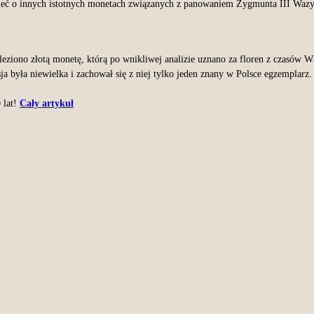
ć o innych istotnych monetach związanych z panowaniem Zygmunta III Wazy jak
iono złotą monetę, którą po wnikliwej analizie uznano za floren z czasów W
ja była niewielka i zachował się z niej tylko jeden znany w Polsce egzemplarz
 lat!
Cały artykuł