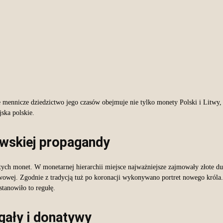
mennicze dziedzictwo jego czasów obejmuje nie tylko monety Polski i Litwy, a
ska polskie.
ewskiej propagandy
otych monet. W monetarnej hierarchii miejsce najważniejsze zajmowały złote d
twowej. Zgodnie z tradycją tuż po koronacji wykonywano portret nowego króla.
tanowiło to regułę.
gały i donatywy