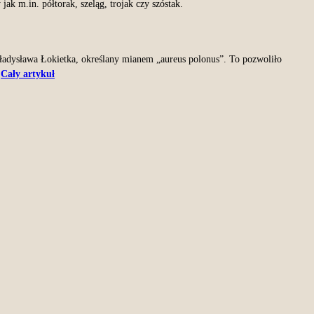
 m.in. półtorak, szeląg, trojak czy szóstak.
ładysława Łokietka, określany mianem „aureus polonus”. To pozwoliło
.
Cały artykuł