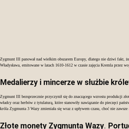
Zygmunt III panował nad wielkim obszarem Europy, dlatego nie dziwi fakt, że 
Władysława, emitowane w latach 1610-1612 w czasie zajęcia Kremla przez woj
Medalierzy i mincerze w służbie król
Zygmunt III bezsprzecznie przyczynił się do znaczącego wzrostu produkcji zł
władcy oraz herbów z tytulaturą, które stanowiły nawiązanie do pieczęci pańs
króla Zygmunta 3 Wazy zmieniała się wraz z upływem czasu, choć nie zawsze s
Złote monety Zygmunta Wazy
.
Portu