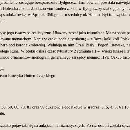
yróżnienie zasługuje bezsprzecznie Bydgoszcz. Tam bowiem powstała najwięks
m Holendra Jakuba Jacobson von Emden zakład w Bydgoszczy stał się jednym z
 studukatówkę, ważącą ok. 350 gram, o średnicy ok 70 mm. Był to przykład mo
iem.
rysy jego twarzy są realistyczne. Ukazany został jako triumfator. Ma na sobie 
wane monarchom. Napis w otoku podaje tytulaturę – z Bożej łaski król Polsk
 herb pod koroną królewską. Widnieją na nim Orzeł Biały i Pogoń Litewska, n
ego Runa. W otoku dalsza cześć tytulatury Zygmunta III – wielki książę litew
j, wśród ornamentów monogram generalnego zarządcy mennic: IIVE (Jakub Jac
zeum Emeryka Hutten-Czapskiego
, 50, 60, 70, 81 oraz 90 dukatów, a dodatkowo w srebrze: 3, 5, 4, 5, 6 i 10
alu.
 rzadko pojawiała się na aukcjach numizmatycznych. Po raz ostatni została s