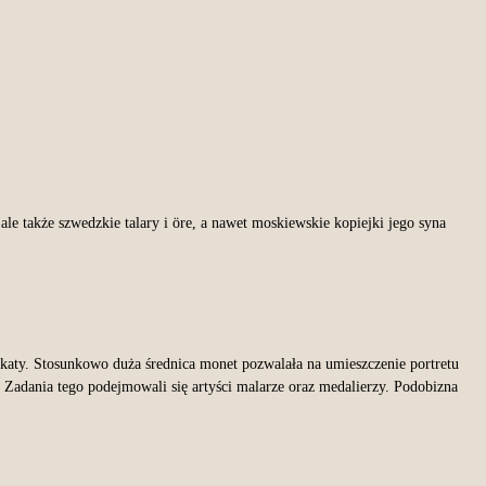
le także szwedzkie talary i öre, a nawet moskiewskie kopiejki jego syna
ukaty. Stosunkowo duża średnica monet pozwalała na umieszczenie portretu
 Zadania tego podejmowali się artyści malarze oraz medalierzy. Podobizna