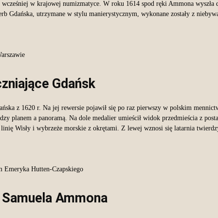
h wcześniej w krajowej numizmatyce. W roku 1614 spod ręki Ammona wyszła do
rb Gdańska, utrzymane w stylu manierystycznym, wykonane zostały z niebywałą
arszawie
zniające Gdańsk
ka z 1620 r. Na jej rewersie pojawił się po raz pierwszy w polskim mennictwi
ędzy planem a panoramą. Na dole medalier umieścił widok przedmieścia z pos
linię Wisły i wybrzeże morskie z okrętami. Z lewej wznosi się latarnia twierd
m Emeryka Hutten-Czapskiego
ło Samuela Ammona