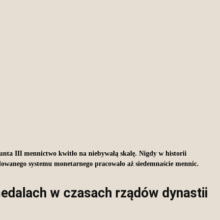
nta III mennictwo kwitło na niebywałą skalę. Nigdy w historii
budowanego systemu monetarnego pracowało aż siedemnaście mennic.
medalach w czasach rządów dynastii