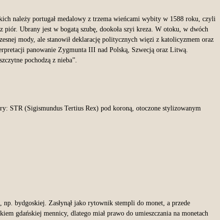
kich należy portugał medalowy z trzema wieńcami wybity w 1588 roku, czyli
z piór. Ubrany jest w bogatą szubę, dookoła szyi kreza. W otoku, w dwóch
zesnej mody, ale stanowił deklarację politycznych więzi z katolicyzmem oraz
erpretacji panowanie Zygmunta III nad Polską, Szwecją oraz Litwą.
czytne pochodzą z nieba”.
ery: STR (Sigismundus Tertius Rex) pod koroną, otoczone stylizowanym
, np. bydgoskiej. Zasłynął jako rytownik stempli do monet, a przede
ikiem gdańskiej mennicy, dlatego miał prawo do umieszczania na monetach