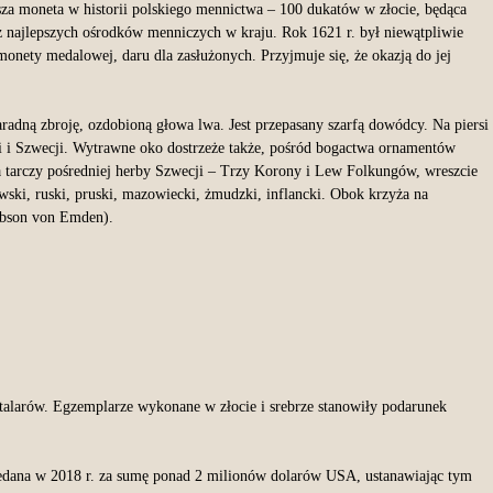
za moneta w historii polskiego mennictwa – 100 dukatów w złocie, będąca
 najlepszych ośrodków menniczych w kraju. Rok 1621 r. był niewątpliwie
nety medalowej, daru dla zasłużonych. Przyjmuje się, że okazją do jej
paradną zbroję, ozdobioną głowa lwa. Jest przepasany szarfą dowódcy. Na piersi
i i Szwecji. Wytrawne oko dostrzeże także, pośród bogactwa ornamentów
a tarczy pośredniej herby Szwecji – Trzy Korony i Lew Folkungów, wreszcie
ski, ruski, pruski, mazowiecki, żmudzki, inflancki. Obok krzyża na
obson von Emden).
 talarów. Egzemplarze wykonane w złocie i srebrze stanowiły podarunek
przedana w 2018 r. za sumę ponad 2 milionów dolarów USA, ustanawiając tym