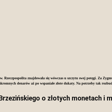
. Rzeczpospolita znajdowała się wówczas u szczytu swej potęgi. Za Zygmu
od skromnych denarów aż po wspaniałe złote dukaty. Na potrzeby tak roz
Brzezińskiego o złotych monetach i 