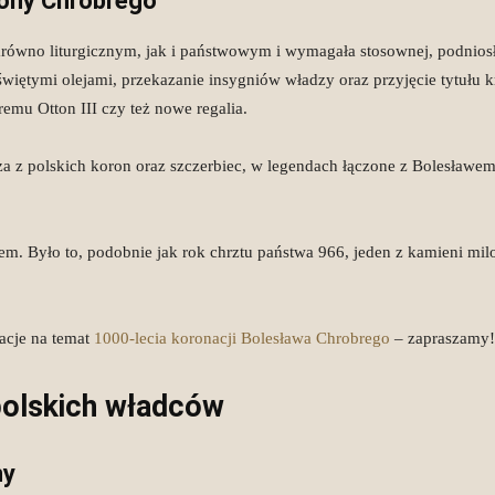
rony Chrobrego”
ówno liturgicznym, jak i państwowym i wymagała stosownej, podniosłej
iętymi olejami, przekazanie insygniów władzy oraz przyjęcie tytułu
mu Otton III czy też nowe regalia.
a z polskich koron oraz szczerbiec, w legendach łączone z Bolesławem
. Było to, podobnie jak rok chrztu państwa 966, jeden z kamieni milowy
acje na temat
1000-lecia koronacji Bolesława Chrobrego
– zapraszamy!
polskich władców
ny