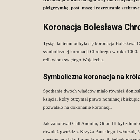
pielgrzymkę, post, mszę i rozrzucanie srebrn
Koronacja Bolesława Chro
Tysiąc lat temu odbyła się koronacja Bolesława
symbolicznej koronacji Chrobrego w roku 1000. 
relikwiom świętego Wojciecha.
Symboliczna koronacja na króla
Spotkanie dwóch władców miało również doniosł
księcia, który otrzymał prawo nominacji biskupic
pozwalało na dokonanie koronacji.
Jak zanotował Gall Anonim, Otton III był zdumio
również gwóźdź z Krzyża Pańskiego i włócznię ś
postrzegano jako formę koronacji, jednak nie spo