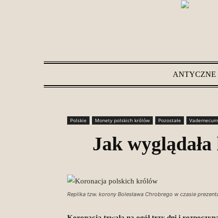
ANTYCZNE
Polskie
Monety polskich królów
Pozostałe
Vademecum
Jak wyglądała 
Replika tzw. korony Bolesława Chrobrego w czasie prezenta
Koronacja trwała na ogół trzy dni i rozpoczy