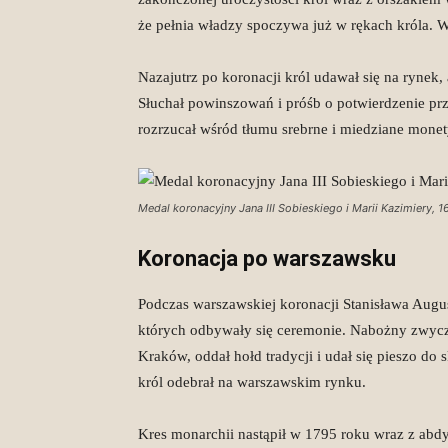
że pełnia władzy spoczywa już w rękach króla. 
Nazajutrz po koronacji król udawał się na rynek
Słuchał powinszowań i próśb o potwierdzenie pr
rozrzucał wśród tłumu srebrne i miedziane monety
Medal koronacyjny Jana III Sobieskiego i Marii Kazimiery
Koronacja po warszawsku
Podczas warszawskiej koronacji Stanisława Augu
których odbywały się ceremonie. Nabożny zwycz
Kraków, oddał hołd tradycji i udał się pieszo do
król odebrał na warszawskim rynku.
Kres monarchii nastąpił w 1795 roku wraz z abdyk