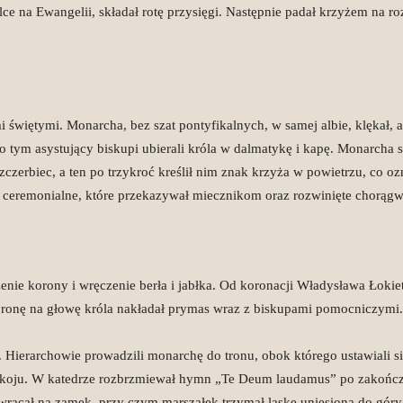
alce na Ewangelii, składał rotę przysięgi. Następnie padał krzyżem na r
więtymi. Monarcha, bez szat pontyfikalnych, w samej albie, klękał, a
 Po tym asystujący biskupi ubierali króla w dalmatykę i kapę. Monarcha 
czerbiec, a ten po trzykroć kreślił nim znak krzyża w powietrzu, co ozn
ze ceremonialne, które przekazywał miecznikom oraz rozwinięte chorą
ie korony i wręczenie berła i jabłka. Od koronacji Władysława Łoki
oronę na głowę króla nakładał prymas wraz z biskupami pomocniczymi.
. Hierarchowie prowadzili monarchę do tronu, obok którego ustawiali s
oju. W katedrze rozbrzmiewał hymn „Te Deum laudamus” po zakończen
wracał na zamek, przy czym marszałek trzymał laskę uniesioną do góry,