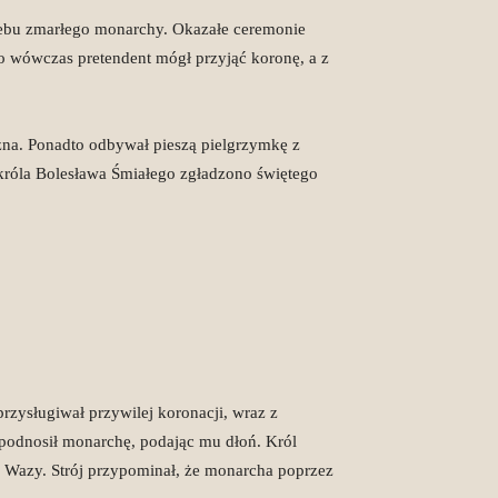
rzebu zmarłego monarchy. Okazałe ceremonie
 wówczas pretendent mógł przyjąć koronę, a z
żna. Ponadto odbywał pieszą pielgrzymkę z
 króla Bolesława Śmiałego zgładzono świętego
zysługiwał przywilej koronacji, wraz z
 podnosił monarchę, podając mu dłoń. Król
I Wazy. Strój przypominał, że monarcha poprzez