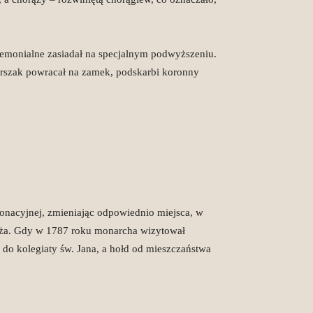
eremonialne zasiadał na specjalnym podwyższeniu.
orszak powracał na zamek, podskarbi koronny
onacyjnej, zmieniając odpowiednio miejsca, w
zyża. Gdy w 1787 roku monarcha wizytował
u do kolegiaty św. Jana, a hołd od mieszczaństwa