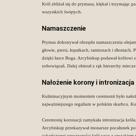
Król zbliżał się do prymasa, klękał i trzymając p
wszystkich świętych.
Namaszczenie
Prymas dokonywał obrzędu namaszczenia olejami ś
głowie, piersi, łopatkach, ramionach i dłoniach.
dzięki łasce Boga. Arcybiskup podawał królowi sz
zobowiązań. Dalej obierał z rąk hierarchy miec
Nałożenie korony i intronizacja
Kulminacyjnym momentem ceremonii było nałożen
najważniejszego regalium w polskim skarbcu. K
Ceremonię koronacji zamykała intronizacja króla
Arcybiskup przekazywał monarsze pocałunek pok
zakończonej uroczystości król wraz z orszakiem 