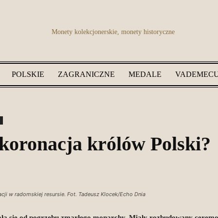
POLSKIE
ZAGRANICZNE
MEDALE
VADEMEC
Rzecz
koronacja królów Polski?
o
cji w radomskiej resursie. Fot. Tadeusz Klocek/Echo Dnia
nała się od pogrzebu zmarłego monarchy. Miały rozbudowany ceremon