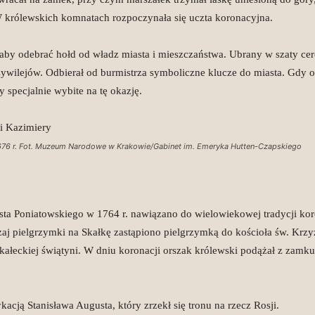
W królewskich komnatach rozpoczynała się uczta koronacyjna.
, aby odebrać hołd od władz miasta i mieszczaństwa. Ubrany w szaty c
zywilejów. Odbierał od burmistrza symboliczne klucze do miasta. Gdy 
 specjalnie wybite na tę okazję.
, 1676 r. Fot. Muzeum Narodowe w Krakowie/Gabinet im. Emeryka Hutten-Czapskiego
sta Poniatowskiego w 1764 r. nawiązano do wielowiekowej tradycji kor
aj pielgrzymki na Skałkę zastąpiono pielgrzymką do kościoła św. Kr
 skałeckiej świątyni. W dniu koronacji orszak królewski podążał z zamk
acją Stanisława Augusta, który zrzekł się tronu na rzecz Rosji.