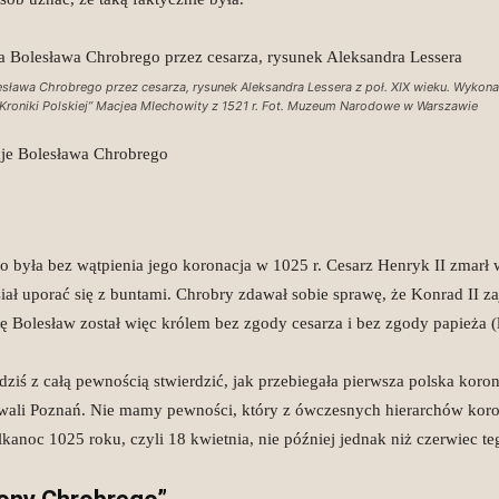
esława Chrobrego przez cesarza, rysunek Aleksandra Lessera z poł. XIX wieku. Wykon
„Kroniki Polskiej” Macjea MIechowity z 1521 r. Fot. Muzeum Narodowe w Warszawie
cje Bolesława Chrobrego
ła bez wątpienia jego koronacja w 1025 r. Cesarz Henryk II zmarł w
iał uporać się z buntami. Chrobry zdawał sobie sprawę, że Konrad II z
żę Bolesław został więc królem bez zgody cesarza i bez zgody papieża (l
iś z całą pewnością stwierdzić, jak przebiegała pierwsza polska koron
owali Poznań. Nie mamy pewności, który z ówczesnych hierarchów koro
oc 1025 roku, czyli 18 kwietnia, nie później jednak niż czerwiec teg