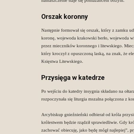
namaszczenie staje się pomazańcem bożym.
Orszak koronny
Następnie formował się orszak, który z zamku ud
koronę, wojewoda krakowski berło, wojewoda wil
przez mieczników koronnego i litewskiego. Miecz
który kroczył z opuszczoną laską, na znak, że el
Księstwa Litewskiego.
Przysięga w katedrze
Po wejściu do katedry insygnia składano na ołta
rozpoczynała się liturgia mszalna połączona z ko
Arcybiskup gnieźnieński odbierał od króla przys
królestwem będzie rządził sprawiedliwie. Gdy kr
zachować obiecuję, jako będę mógł najlepiej”, pr