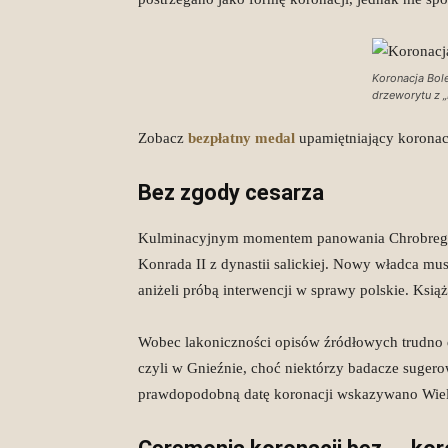
Koronacja Bol
drzeworytu z 
Zobacz
bezpłatny medal
upamiętniający korona
Bez zgody cesarza
Kulminacyjnym momentem panowania Chrobrego by
Konrada II z dynastii salickiej. Nowy władca mus
aniżeli próbą interwencji w sprawy polskie. Ksią
Wobec lakoniczności opisów źródłowych trudno dz
czyli w Gnieźnie, choć niektórzy badacze suger
prawdopodobną datę koronacji wskazywano Wielkan