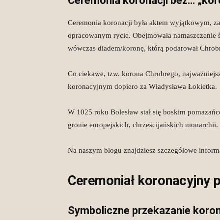
Ceremonia koronacji bez… „ko
Ceremonia koronacji była aktem wyjątkowym, zar
opracowanym rycie. Obejmowała namaszczenie św
wówczas diadem/koronę, którą podarował Chrobre
Co ciekawe, tzw. korona Chrobrego, najważniejsz
koronacyjnym dopiero za Władysława Łokietka.
W 1025 roku Bolesław stał się boskim pomazańcem
gronie europejskich, chrześcijańskich monarchii.
Na naszym blogu znajdziesz szczegółowe inform
Ceremoniał koronacyjny 
Symboliczne przekazanie koro