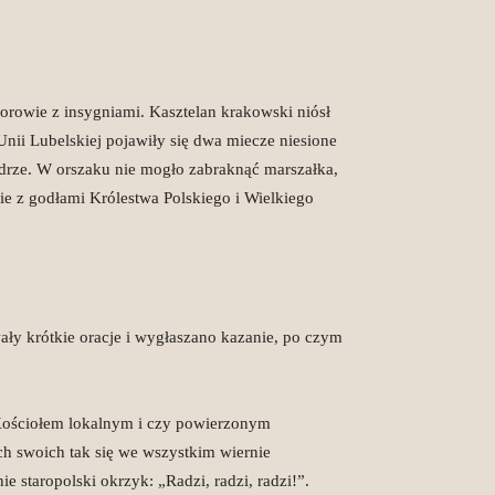
torowie z insygniami. Kasztelan krakowski niósł
ii Lubelskiej pojawiły się dwa miecze niesione
edrze. W orszaku nie mogło zabraknąć marszałka,
wie z godłami Królestwa Polskiego i Wielkiego
ały krótkie oracje i wygłaszano kazanie, po czym
ę Kościołem lokalnym i czy powierzonym
ch swoich tak się we wszystkim wiernie
e staropolski okrzyk: „Radzi, radzi, radzi!”.