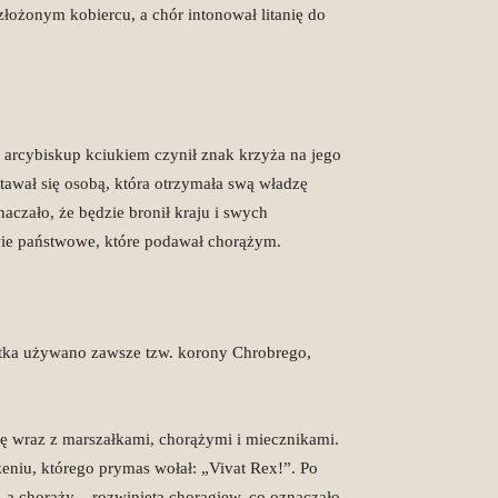
ozłożonym kobiercu, a chór intonował litanię do
 arcybiskup kciukiem czynił znak krzyża na jego
stawał się osobą, która otrzymała swą władzę
aczało, że będzie bronił kraju i swych
gwie państwowe, które podawał chorążym.
etka używano zawsze tzw. korony Chrobrego,
ię wraz z marszałkami, chorążymi i miecznikami.
iu, którego prymas wołał: „Vivat Rex!”. Po
 a chorąży – rozwiniętą chorągiew, co oznaczało,