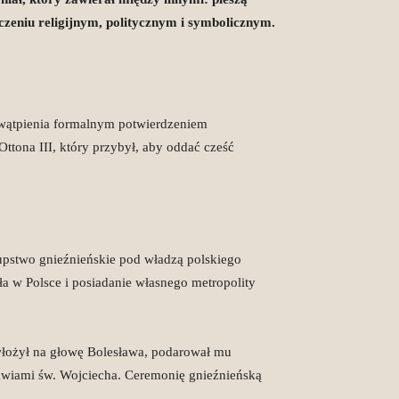
zeniu religijnym, politycznym i symbolicznym.
z wątpienia formalnym potwierdzeniem
tona III, który przybył, aby oddać cześć
upstwo gnieźnieńskie pod władzą polskiego
ła w Polsce i posiadanie własnego metropolity
 włożył na głowę Bolesława, podarował mu
kwiami św. Wojciecha. Ceremonię gnieźnieńską