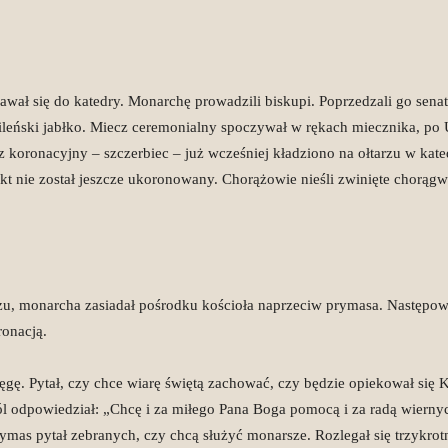
awał się do katedry. Monarchę prowadzili biskupi. Poprzedzali go sena
eński jabłko. Miecz ceremonialny spoczywał w rękach miecznika, po Un
 koronacyjny – szczerbiec – już wcześniej kładziono na ołtarzu w kat
ekt nie został jeszcze ukoronowany. Chorążowie nieśli zwinięte chorąg
rzu, monarcha zasiadał pośrodku kościoła naprzeciw prymasa. Następow
ronacją.
ięgę. Pytał, czy chce wiarę świętą zachować, czy będzie opiekował si
ól odpowiedział: „Chcę i za miłego Pana Boga pomocą i za radą wierny
ymas pytał zebranych, czy chcą służyć monarsze. Rozlegał się trzykrotni