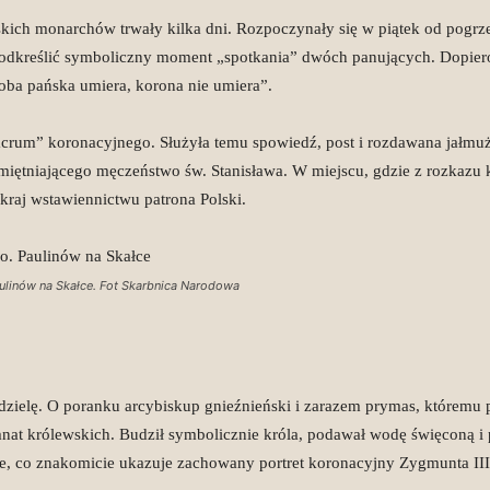
lskich monarchów trwały kilka dni. Rozpoczynały się w piątek od pog
podkreślić symboliczny moment „spotkania” dwóch panujących. Dopiero
soba pańska umiera, korona nie umiera”.
acrum” koronacyjnego. Służyła temu spowiedź, post i rozdawana jałmu
miętniającego męczeństwo św. Stanisława. W miejscu, gdzie z rozkazu
 kraj wstawiennictwu patrona Polski.
aulinów na Skałce. Fot Skarbnica Narodowa
ielę. O poranku arcybiskup gnieźnieński i zarazem prymas, któremu pr
nat królewskich. Budził symbolicznie króla, podawał wodę święconą i
ie, co znakomicie ukazuje zachowany portret koronacyjny Zygmunta II