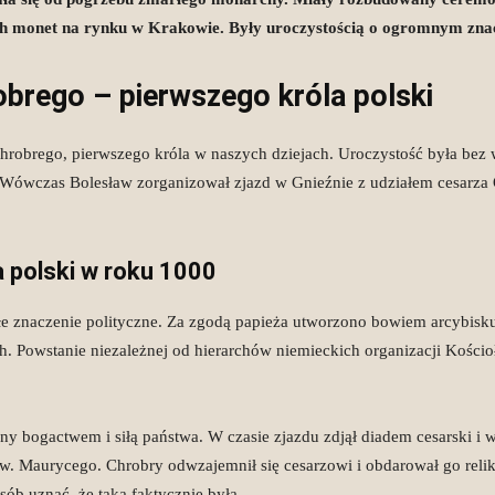
monetach
ych monet na rynku w Krakowie. Były uroczystością o ogromnym znac
brego – pierwszego króla polski
historycznych
 Chrobrego, pierwszego króla w naszych dziejach. Uroczystość była be
Wówczas Bolesław zorganizował zjazd w Gnieźnie z udziałem cesarza Ot
 polski w roku 1000
e znaczenie polityczne. Za zgodą papieża utworzono bowiem arcybisk
h. Powstanie niezależnej od hierarchów niemieckich organizacji Kościo
ny bogactwem i siłą państwa. W czasie zjazdu zdjął diadem cesarski i
w. Maurycego. Chrobry odwzajemnił się cesarzowi i obdarował go reli
sób uznać, że taką faktycznie była.