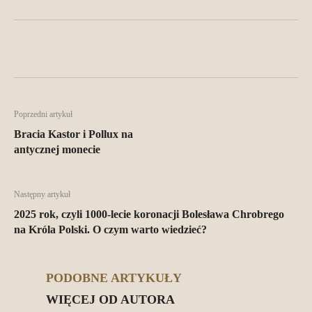
Facebook
X
Pinterest
Wha
Poprzedni artykuł
Bracia Kastor i Pollux na
antycznej monecie
Następny artykuł
2025 rok, czyli 1000-lecie koronacji Bolesława Chrobrego
na Króla Polski. O czym warto wiedzieć?
PODOBNE ARTYKUŁY
WIĘCEJ OD AUTORA