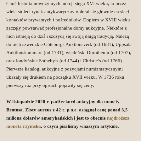
Choć historia nowożytnych aukcji sięga XVI wieku, to przez
wiele stuleci rynek antykwaryczny opierał się głównie na sieci
kontaktów prywatnych i pośredników. Dopiero w XVIII wieku
zaczęły powstawać profesjonalne domy aukcyjne. Niektóre z
nich istnieją do dziś i szczycą się swoją długą tradycją. Należą
do nich szwedzkie Göteborgs Auktionsverk (od 1681), Uppsala
Auktionskammare (od 1731), wiedeński Dorotheum (od 1707),
oraz londyńskie Sotheby’s (od 1744) i Christie’s (od 1766).
Pierwsze katalogi aukcyjne z pozycjami numizmatycznymi
ukazały się drukiem na początku XVII wieku. W 1736 roku
pierwszy raz przy opisach pojawiły się ceny.
W listopadzie 2020 r. padł rekord aukcyjny dla monety
Brutusa. Złoty aureus z 42 r. p.n.e. osiągnął cenę ponad 3,5
miliona dolarów amerykańskich i jest to obecnie
najdroższa
moneta rzymska
, o czym pisaliśmy wnaszym artykule.